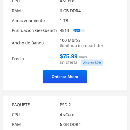
4 vCore
6 GB DDR4
1 TB
4513
56%
100 Mbit/S
Ilimitado (compartido)
$75.99
/mes
En oferta -
Ahorre 30%
Ordenar Ahora
PSD 2
4 vCore
6 GB DDR4