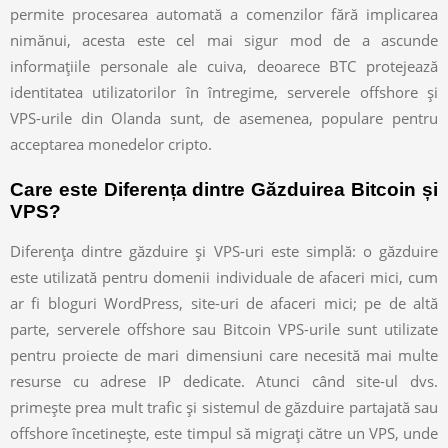
permite procesarea automată a comenzilor fără implicarea
nimănui, acesta este cel mai sigur mod de a ascunde
informațiile personale ale cuiva, deoarece BTC protejează
identitatea utilizatorilor în întregime, serverele offshore și
VPS-urile din Olanda sunt, de asemenea, populare pentru
acceptarea monedelor cripto.
Care este Diferența dintre Găzduirea Bitcoin și
VPS?
Diferența dintre găzduire și VPS-uri este simplă: o găzduire
este utilizată pentru domenii individuale de afaceri mici, cum
ar fi bloguri WordPress, site-uri de afaceri mici; pe de altă
parte, serverele offshore sau Bitcoin VPS-urile sunt utilizate
pentru proiecte de mari dimensiuni care necesită mai multe
resurse cu adrese IP dedicate. Atunci când site-ul dvs.
primește prea mult trafic și sistemul de găzduire partajată sau
offshore încetinește, este timpul să migrați către un VPS, unde