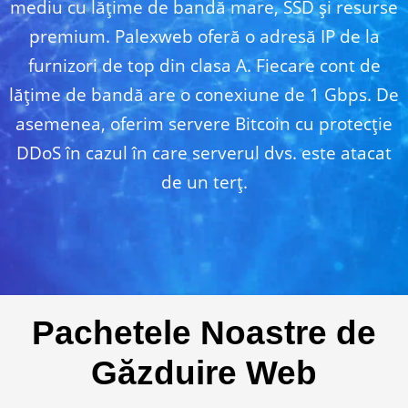
mediu cu lățime de bandă mare, SSD și resurse
premium. Palexweb oferă o adresă IP de la
furnizori de top din clasa A. Fiecare cont de
lățime de bandă are o conexiune de 1 Gbps. De
asemenea, oferim servere Bitcoin cu protecție
DDoS în cazul în care serverul dvs. este atacat
de un terț.
Pachetele Noastre de
Găzduire Web