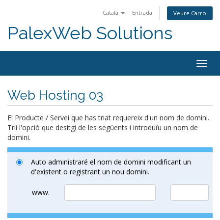
Català
Entrada
Veure Carro
PalexWeb Solutions
Togg
navig
Web Hosting 03
El Producte / Servei que has triat requereix d'un nom de domini.
Trii l'opció que desitgi de les següents i introduïu un nom de
domini.
Auto administraré el nom de domini modificant un
d'existent o registrant un nou domini.
www.