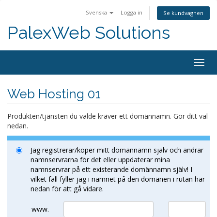
Svenska
Logga in
Se kundvagnen
PalexWeb Solutions
Togg
navig
Web Hosting 01
Produkten/tjänsten du valde kräver ett domännamn. Gör ditt val
nedan.
Jag registrerar/köper mitt domännamn själv och ändrar
namnservrarna för det eller uppdaterar mina
namnservrar på ett existerande domännamn själv! I
vilket fall fyller jag i namnet på den domänen i rutan här
nedan för att gå vidare.
www.