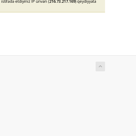
stifadə etdiyiniz İP ünvan (
216.73.217.169
) qeydiyyata