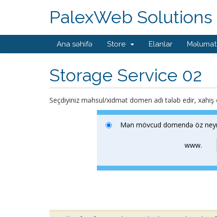
PalexWeb Solutions
Ana səhifə
Store
Elanlar
Məlumat
Storage Service 02
Seçdiyiniz məhsul/xidmət domen adı tələb edir, xahiş e
Mən mövcud domendə öz neymse
www.