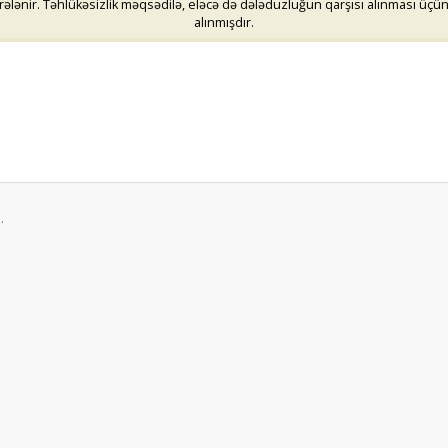
lənir. Təhlükəsizlik məqsədilə, eləcə də dələduzluğun qarşısı alınması üçün i
alınmışdır.
.