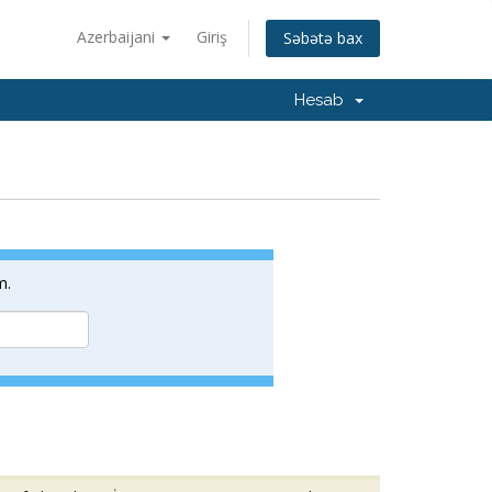
Azerbaijani
Giriş
Səbətə bax
Hesab
m.