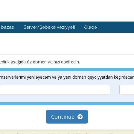
 bazası
Server/Şəbəkə vəziyyəti
Əlaqə
dirik aşağıda öz domen adınızı daxil edin.
rverlərimi yeniləyəcəm və ya yeni domen qeydiyyatdan keçirdəcə
Continue