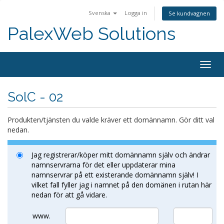
Svenska
Logga in
Se kundvagnen
PalexWeb Solutions
Togg
navig
SolC - 02
Produkten/tjänsten du valde kräver ett domännamn. Gör ditt val
nedan.
Jag registrerar/köper mitt domännamn själv och ändrar
namnservrarna för det eller uppdaterar mina
namnservrar på ett existerande domännamn själv! I
vilket fall fyller jag i namnet på den domänen i rutan här
nedan för att gå vidare.
www.