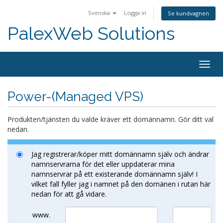
Svenska
Logga in
Se kundvagnen
PalexWeb Solutions
Togg
navig
Power-(Managed VPS)
Produkten/tjänsten du valde kräver ett domännamn. Gör ditt val
nedan.
Jag registrerar/köper mitt domännamn själv och ändrar
namnservrarna för det eller uppdaterar mina
namnservrar på ett existerande domännamn själv! I
vilket fall fyller jag i namnet på den domänen i rutan här
nedan för att gå vidare.
www.