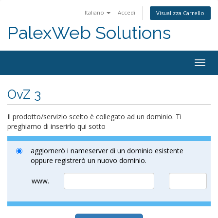
Italiano
Accedi
Visualizza Carrello
PalexWeb Solutions
Togg
navig
OvZ 3
Il prodotto/servizio scelto è collegato ad un dominio. Ti
preghiamo di inserirlo qui sotto
aggiornerò i nameserver di un dominio esistente
oppure registrerò un nuovo dominio.
www.